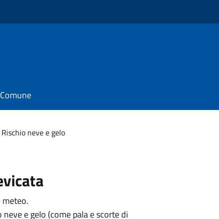
il Comune
Rischio neve e gelo
evicata
e meteo.
o neve e gelo (come pala e scorte di