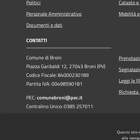
Politici
Catasto e
Personale Amministrativo
Mobilità e
Documenti e dati
CONTATTI
Comune di Broni
Prenotaz
Piazza Garibaldi 12, 27043 Broni (PV)
Segnalazi
Codice Fiscale: 84000230189
Leggi le 
Partita IVA: 00498590181
Richiesta
PEC:
comunebroni@pec.it
Centralino Unico: 0385 257011
Orari di apertura
Questo sito 
alla navig