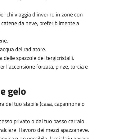
er chi viaggia d’inverno in zone con
 catene da neve, preferibilmente a
ene.
l’acqua del radiatore.
a delle spazzole dei tergicristalli.
er l’accensione forzata, pinze, torcia e
 e gelo
tura del tuo stabile (casa, capannone o
cesso privato o dal tuo passo carraio.
ralciare il lavoro dei mezzi spazzaneve.
evica e, se possibile, lasciala in garage.