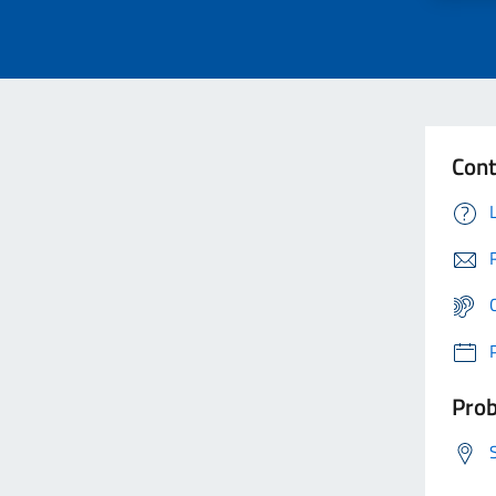
Cont
Prob