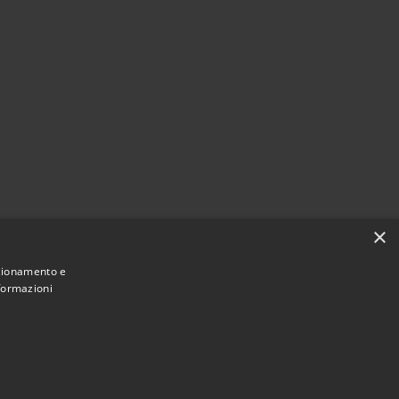
×
nzionamento e
nformazioni
Dichiarazione di accessibilità