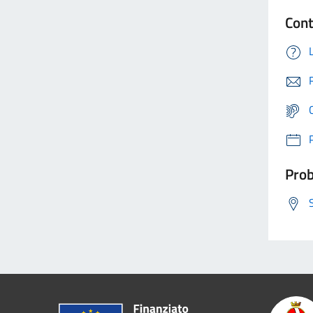
Cont
Prob