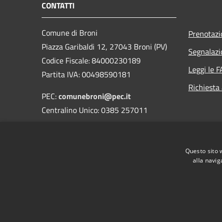
CONTATTI
Comune di Broni
Prenotaz
Piazza Garibaldi 12, 27043 Broni (PV)
Segnalazi
Codice Fiscale: 84000230189
Leggi le 
Partita IVA: 00498590181
Richiesta
PEC:
comunebroni@pec.it
Centralino Unico: 0385 257011
Orari di apertura
Questo sito 
alla navig
RSS
Accessibilità
Privacy
Cookie
Mappa de