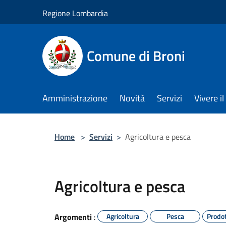
Salta al contenuto principale
Regione Lombardia
Comune di Broni
Amministrazione
Novità
Servizi
Vivere 
Home
>
Servizi
>
Agricoltura e pesca
Agricoltura e pesca
Argomenti
:
Agricoltura
Pesca
Prodot