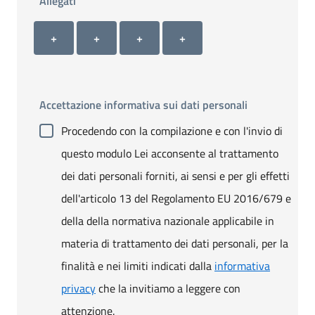
Allegati
Allegato 1
Allegato 2
Allegato 3
Allegato 4
+ Carica allegato 1
+ Carica allegato 2
+ Carica allegato 3
+ Carica allegato 4
+
+
+
+
Accettazione informativa sui dati personali
Procedendo con la compilazione e con l'invio di
questo modulo Lei acconsente al trattamento
dei dati personali forniti, ai sensi e per gli effetti
dell'articolo 13 del Regolamento EU 2016/679 e
della della normativa nazionale applicabile in
materia di trattamento dei dati personali, per la
finalità e nei limiti indicati dalla
informativa
privacy
che la invitiamo a leggere con
attenzione.