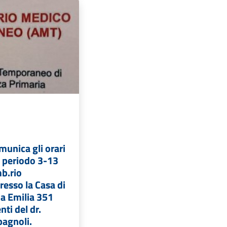
unica gli orari
l periodo 3-13
b.rio
esso la Casa di
ia Emilia 351
nti del dr.
agnoli.