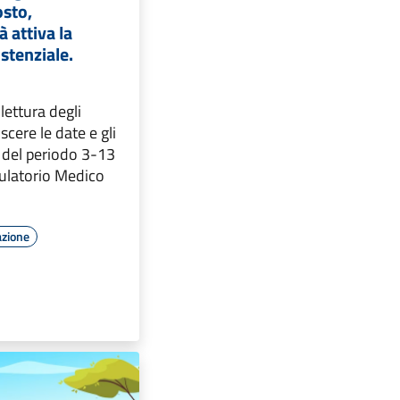
osto,
à attiva la
istenziale.
lettura degli
scere le date e gli
a del periodo 3-13
ulatorio Medico
azione