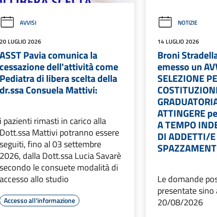
AVVISI
NOTIZIE
20 LUGLIO 2026
14 LUGLIO 2026
ASST Pavia comunica la
Broni Stradell
cessazione dell'attività come
emesso un AV
Pediatra di libera scelta della
SELEZIONE PE
dr.ssa Consuela Mattivi:
COSTITUZION
GRADUATORIA
ATTINGERE p
i pazienti rimasti in carico alla
A TEMPO IND
Dott.ssa Mattivi potranno essere
DI ADDETTI/E
seguiti, fino al 03 settembre
SPAZZAMEN
2026, dalla Dott.ssa Lucia Savarè
secondo le consuete modalità di
accesso allo studio
Le domande pos
presentate sino 
Accesso all'informazione
20/08/2026