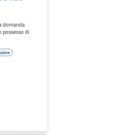
 la domanda
n possesso di
azione