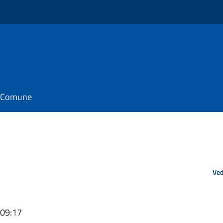
il Comune
Ved
 09:17