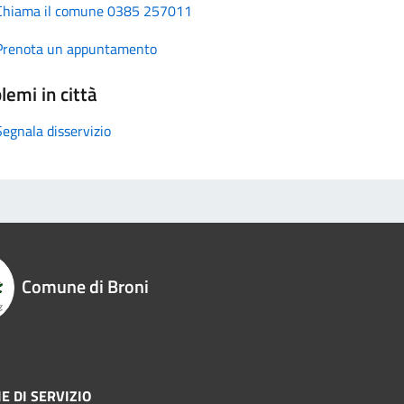
Chiama il comune 0385 257011
Prenota un appuntamento
lemi in città
Segnala disservizio
Comune di Broni
E DI SERVIZIO