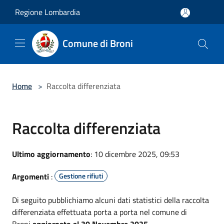
Salta al contenuto principale
Regione Lombardia
Comune di Broni
Home
>
Raccolta differenziata
Raccolta differenziata
Ultimo aggiornamento
: 10 dicembre 2025, 09:53
Argomenti
:
Gestione rifiuti
Di seguito pubblichiamo alcuni dati statistici della raccolta
differenziata effettuata porta a porta nel comune di
Broni
aggiornato al 30 Novembre 2025