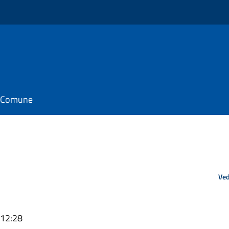
il Comune
Ved
 12:28