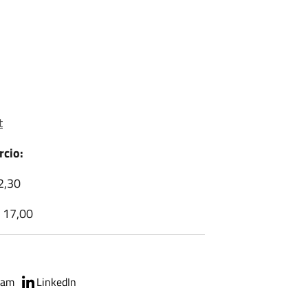
t
rcio:
12,30
e 17,00
ram
LinkedIn