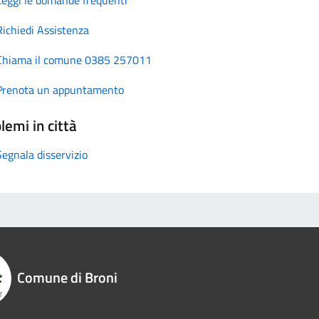
Richiedi Assistenza
Chiama il comune 0385 257011
Prenota un appuntamento
lemi in città
Segnala disservizio
Comune di Broni