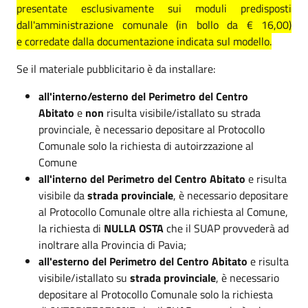
presentate esclusivamente sui moduli predisposti
dall'amministrazione comunale (in bollo da € 16,00)
e corredate dalla documentazione indicata sul modello.
Se il materiale pubblicitario è da installare:
all'interno/esterno del Perimetro del Centro
Abitato
e
non
risulta visibile/istallato su strada
provinciale, è necessario depositare al Protocollo
Comunale solo la richiesta di autoirzzazione al
Comune
all'interno del Perimetro del Centro Abitato
e risulta
visibile da
strada provinciale
, è necessario depositare
al Protocollo Comunale oltre alla richiesta al Comune,
la richiesta di
NULLA OSTA
che il SUAP provvederà ad
inoltrare alla Provincia di Pavia;
all'esterno del Perimetro del Centro Abitato
e risulta
visibile/istallato su
strada provinciale
, è necessario
depositare al Protocollo Comunale solo la richiesta