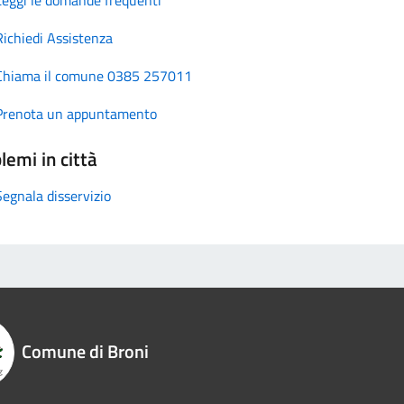
Richiedi Assistenza
Chiama il comune 0385 257011
Prenota un appuntamento
lemi in città
Segnala disservizio
Comune di Broni