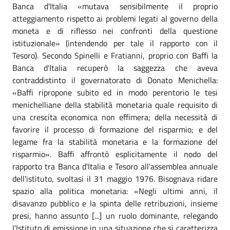
Banca d'Italia «mutava sensibilmente il proprio
atteggiamento rispetto ai problemi legati al governo della
moneta e di riflesso nei confronti della questione
istituzionale» (intendendo per tale il rapporto con il
Tesoro). Secondo Spinelli e Fratianni, proprio con Baffi la
Banca d'Italia recuperò la saggezza che aveva
contraddistinto il governatorato di Donato Menichella:
«Baffi ripropone subito ed in modo perentorio le tesi
menichelliane della stabilità monetaria quale requisito di
una crescita economica non effimera; della necessità di
favorire il processo di formazione del risparmio; e del
legame fra la stabilità monetaria e la formazione del
risparmio». Baffi affrontò esplicitamente il nodo del
rapporto tra Banca d'Italia e Tesoro all'assemblea annuale
dell'istituto, svoltasi il 31 maggio 1976. Bisognava ridare
spazio alla politica monetaria: «Negli ultimi anni, il
disavanzo pubblico e la spinta delle retribuzioni, insieme
presi, hanno assunto [...] un ruolo dominante, relegando
l'Istituto di emissione in una situazione che si caratterizza