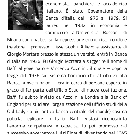
economista, banchiere e accademico
italiano. È stato Governatore della
Banca d'Italia dal 1975 al 1979. Si
laureò nel 1932 in economia e
commercio all'Università Bocconi di
Milano con una tesi sulla depressione economica mondiale
(relatore il professor Ulisse Gobbi). Allievo e assistente di
Giorgio Mortara presso la stessa università, entrò in Banca
d'Italia nel 1936. Fu Giorgio Mortara a suggerire il nome di
Baffi al governatore Vincenzo Azzolini, il quale – dopo la
legge del 1936 sul sistema bancario che attribuiva alla
Banca nuove funzioni – era in cerca di persone esperte in
grado di far parte dell'Ufficio Studi di nuova costituzione.
Baffi fu subito inviato da Azzolini a Londra alla Bank of
England per studiare l'organizzazione dell'ufficio studi della
Old Lady (la più antica banca centrale del mondo) così da
poterla replicare in Italia. Baffi, vistasi riconosciuta
l'enorme competenza e capacità, fu poi promosso dal
successivo governatore Luigi Einaudi, diventando nel 1945