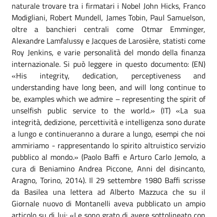
naturale trovare tra i firmatari i Nobel John Hicks, Franco
Modigliani, Robert Mundell, James Tobin, Paul Samuelson,
oltre a banchieri centrali come Otmar Emminger,
Alexandre Lamfalussy e Jacques de Larosière, statisti come
Roy Jenkins, e varie personalità del mondo della finanza
internazionale. Si può leggere in questo documento: (EN)
«His integrity, dedication, perceptiveness and
understanding have long been, and will long continue to
be, examples which we admire – representing the spirit of
unselfish public service to the world.» (IT) «La sua
integrità, dedizione, percettività e intelligenza sono durate
a lungo e continueranno a durare a lungo, esempi che noi
ammiriamo - rappresentando lo spirito altruistico servizio
pubblico al mondo.» (Paolo Baffi e Arturo Carlo Jemolo, a
cura di Beniamino Andrea Piccone, Anni del disincanto,
Aragno, Torino, 2014). Il 29 settembre 1980 Baffi scrisse
da Basilea una lettera ad Alberto Mazzuca che su il
Giornale nuovo di Montanelli aveva pubblicato un ampio
articolo su di lui: «Le sono grato di avere sottolineato con