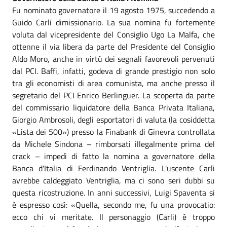
Fu nominato governatore il 19 agosto 1975, succedendo a
Guido Carli dimissionario. La sua nomina fu fortemente
voluta dal vicepresidente del Consiglio Ugo La Malfa, che
ottenne il via libera da parte del Presidente del Consiglio
Aldo Moro, anche in virtù dei segnali favorevoli pervenuti
dal PCI. Baffi, infatti, godeva di grande prestigio non solo
tra gli economisti di area comunista, ma anche presso il
segretario del PCI Enrico Berlinguer. La scoperta da parte
del commissario liquidatore della Banca Privata Italiana,
Giorgio Ambrosoli, degli esportatori di valuta (la cosiddetta
«Lista dei 500») presso la Finabank di Ginevra controllata
da Michele Sindona – rimborsati illegalmente prima del
crack – impedì di fatto la nomina a governatore della
Banca d'Italia di Ferdinando Ventriglia. L'uscente Carli
avrebbe caldeggiato Ventriglia, ma ci sono seri dubbi su
questa ricostruzione. In anni successivi, Luigi Spaventa si
è espresso così: «Quella, secondo me, fu una provocatio:
ecco chi vi meritate. Il personaggio (Carli) è troppo