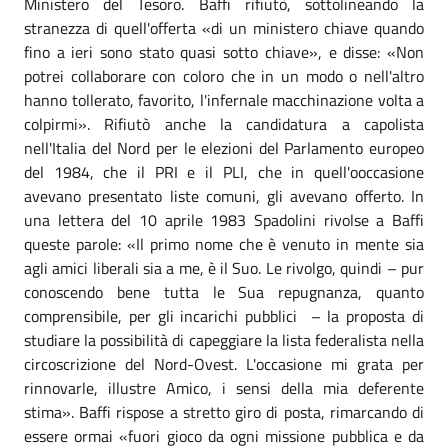
Ministero del Tesoro. Baffi rifiutò, sottolineando la
stranezza di quell'offerta «di un ministero chiave quando
fino a ieri sono stato quasi sotto chiave», e disse: «Non
potrei collaborare con coloro che in un modo o nell'altro
hanno tollerato, favorito, l'infernale macchinazione volta a
colpirmi». Rifiutò anche la candidatura a capolista
nell'Italia del Nord per le elezioni del Parlamento europeo
del 1984, che il PRI e il PLI, che in quell'ooccasione
avevano presentato liste comuni, gli avevano offerto. In
una lettera del 10 aprile 1983 Spadolini rivolse a Baffi
queste parole: «Il primo nome che è venuto in mente sia
agli amici liberali sia a me, è il Suo. Le rivolgo, quindi – pur
conoscendo bene tutta le Sua repugnanza, quanto
comprensibile, per gli incarichi pubblici – la proposta di
studiare la possibilità di capeggiare la lista federalista nella
circoscrizione del Nord-Ovest. L'occasione mi grata per
rinnovarle, illustre Amico, i sensi della mia deferente
stima». Baffi rispose a stretto giro di posta, rimarcando di
essere ormai «fuori gioco da ogni missione pubblica e da