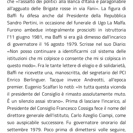
che «l'assalto dei politici alla Banca d'Italia è paragonabile
all'agguato delle Brigate rosse in via Fani». La figura di
Baffi fu difesa anche dal Presidente della Repubblica
Sandro Pertini, in occasione del funerale di Ugo La Malfa.
Furono ambedue integralmente prosciolti in istruttoria
l'11 giugno 1981, ma Baffi si era già dimesso dall'incarico
di governatore il 16 agosto 1979. Scrisse nel suo Diario:
«Non posso continuare a identificarmi col sistema delle
istituzioni che mi colpisce o consente che mi si colpisca in
questo modo». Fra le tante lettere di elogio e di solidarietà,
Baffi ne ricevette una, manoscritta, del segretario del PCI
Enrico Berlinguer. Tacque invece Andreotti, all'epoca
premier. Eugenio Scalfari lo notò: «In tutta questa vicenda
il presidente del Consiglio è rimasto assolutamente muto.
È un silenzio assai strano». Prima di lasciare l'incarico, al
Presidente del Consiglio Francesco Cossiga fece il nome del
direttore generale dell'istituto, Carlo Azeglio Ciampi, come
suo auspicabile successore. Fu governatore onorario dal
settembre 1979. Poco prima di dimettersi volle seguire,