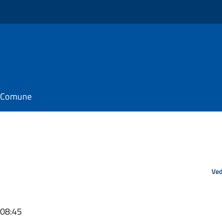
il Comune
Ved
 08:45