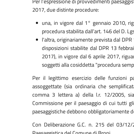
Per l’espressione di provvedimenti paesaggisti
2017, due distinte procedure:
una, in vigore dal 1° gennaio 2010, rig
procedura stabilita dall’art. 146 del D. L
l'altra, originariamente prevista dal DPR
disposizioni stabilite dal DPR 13 febbr
2017), in vigore dal 6 aprile 2017, rigua
soggetti alla cosiddetta "procedura sempli
Per il legittimo esercizio delle funzioni 
assoggettate (sia ordinaria che semplificata
comma 3 lettera a) della l.r. 12/2005, sia 
Commissione per il paesaggio di cui tutti gli 
paesaggistiche debbono obbligatoriamente do
Con Deliberazione G.C. n. 215 del 03/12/2
Paesaggistica del Comune di Broni.