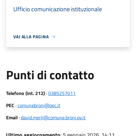
Ufficio comunicazione istituzionale
VAI ALLA PAGINA
Punti di contatto
Telefono (int. 212)
:
0385257011
PEC
:
comunebroni@pec.it
Email
:
david.merli@comune.broni.pv.it
Ultimo aggiornamento
: 5 gennaio 2026, 14:11