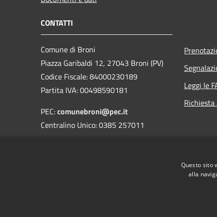
CONTATTI
Comune di Broni
Prenotaz
Piazza Garibaldi 12, 27043 Broni (PV)
Segnalazi
Codice Fiscale: 84000230189
Leggi le 
Partita IVA: 00498590181
Richiesta
PEC:
comunebroni@pec.it
Centralino Unico: 0385 257011
Orari di apertura
Questo sito 
alla navig