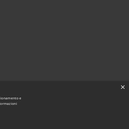
×
nzionamento e
nformazioni