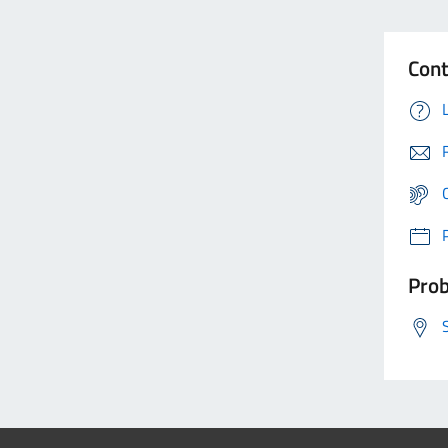
Cont
Prob