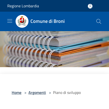
Salta al contenuto principale
Regione Lombardia
Comune di Broni
Home
>
Argomenti
>
Piano di sviluppo