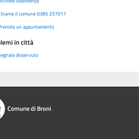
Richiedi Assistenza
Chiama il comune 0385 257011
Prenota un appuntamento
lemi in città
Segnala disservizio
Comune di Broni