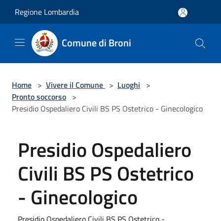
Salta al contenuto principale
Regione Lombardia
Comune di Broni
Home
>
Vivere il Comune
>
Luoghi
>
Pronto soccorso
>
Presidio Ospedaliero Civili BS PS Ostetrico - Ginecologico
Presidio Ospedaliero
Civili BS PS Ostetrico
- Ginecologico
Presidio Ospedaliero Civili BS PS Ostetrico -