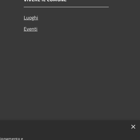
Luoghi
Eventi
×
nzionamento e