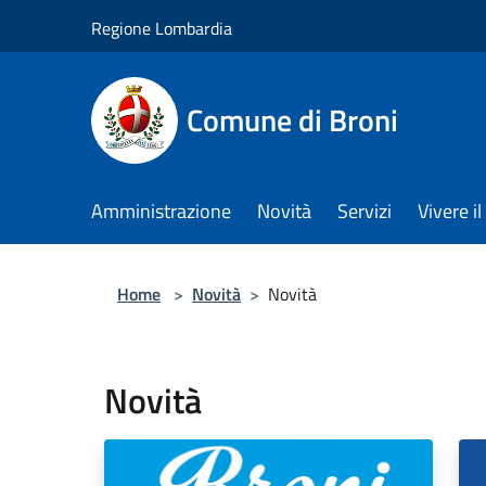
Salta al contenuto principale
Regione Lombardia
Comune di Broni
Amministrazione
Novità
Servizi
Vivere 
Home
>
Novità
>
Novità
Novità