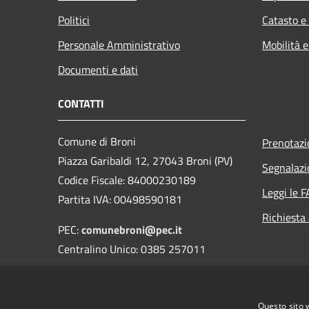
Politici
Catasto e
Personale Amministrativo
Mobilità e
Documenti e dati
CONTATTI
Comune di Broni
Prenotaz
Piazza Garibaldi 12, 27043 Broni (PV)
Segnalazi
Codice Fiscale: 84000230189
Leggi le 
Partita IVA: 00498590181
Richiesta
PEC:
comunebroni@pec.it
Centralino Unico: 0385 257011
Orari di apertura
Questo sito 