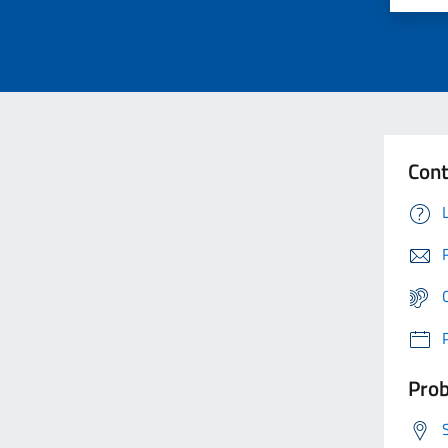
Cont
Prob